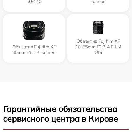
50-140
Fujinon
Объектив Fujifilm XF
Объектив Fujifilm XF
18-55mm F2.8-4 R LM
35mm F1.4 R Fujinon
OIS
Гарантийные обязательства
сервисного центра в Кирове