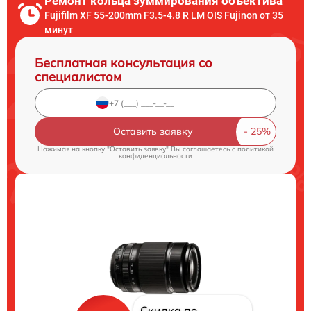
Ремонт кольца зуммирования объектива
Fujifilm XF 55-200mm F3.5-4.8 R LM OIS Fujinon от 35
минут
Бесплатная консультация со
специалистом
Оставить заявку
Нажимая на кнопку "Оставить заявку" Вы соглашаетесь c
политикой
конфиденциальности
Скидка по