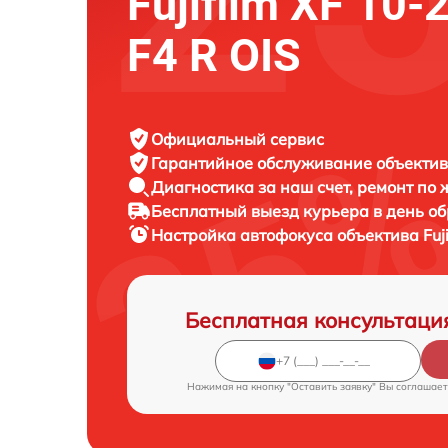
Fujifilm XF 10
F4 R OIS
Официальный сервис
Гарантийное обслуживание
объектива
Диагностика за наш счет,
ремонт по
Бесплатный выезд курьера
в день о
Настройка автофокуса объектива
Fuj
Бесплатная консультаци
Нажимая на кнопку "Оставить заявку" Вы соглашает