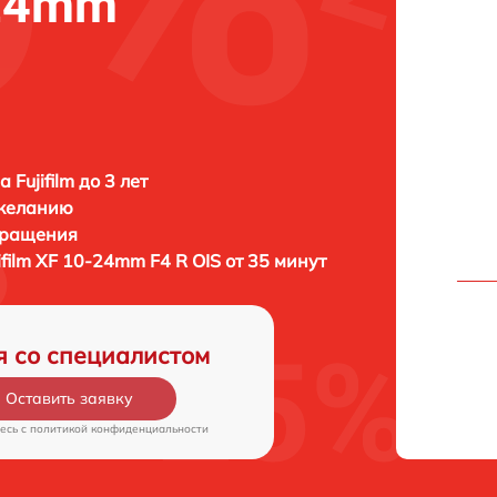
-24mm
 Fujifilm до 3 лет
 желанию
бращения
ifilm XF 10-24mm F4 R OIS от 35 минут
я со специалистом
Оставить заявку
есь c
политикой конфиденциальности