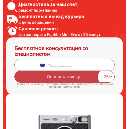
Диагностика за наш счет,
ремонт по желанию
Бесплатный выезд курьера
в день обращения
Срочный ремонт
фотоаппарата Fujifilm Mini Evo от 35 минут
Бесплатная консультация со
специалистом
Оставить заявку
Нажимая на кнопку "Оставить заявку" Вы соглашаетесь c
политикой
конфиденциальности