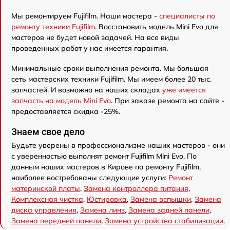
Мы ремонтируем Fujifilm. Наши мастера -
специалисты по
ремонту техники Fujifilm
. Восстановить модель Mini Evo для
мастеров не будет новой задачей. На все виды
проведенных работ у нас имеется гарантия.
Минимальные сроки выполнения ремонта. Мы большая
сеть мастерских техники Fujifilm. Мы имеем более 20 тыс.
запчастей. И возможно на наших складах
уже имеется
запчасть на модель Mini Evo
. При заказе ремонта на сайте -
предоставляется скидка -25%.
Знаем свое дело
Будьте уверены в профессионализме наших мастеров - они
с уверенностью выполнят ремонт Fujifilm Mini Evo. По
данным наших мастеров в Кирове по ремонту Fujifilm,
наиболее востребованы следующие услуги:
Ремонт
материнской платы
,
Замена контроллера питания
,
Комплексная чистка
,
Юстировка
,
Замена вспышки
,
Замена
диска управления
,
Замена линз
,
Замена задней панели
,
Замена передней панели
,
Замена устройства стабилизации
.