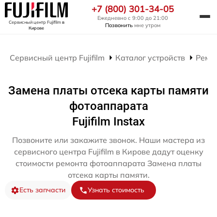
+7 (800) 301-34-05
Ежедневно с 9:00 до 21:00
Сервисный центр Fujifilm
в
Позвонить
мне утром
Кирове
Сервисный центр Fujifilm
Каталог устройств
Ремо
Замена платы отсека карты памяти
фотоаппарата
Fujifilm Instax
Позвоните или закажите звонок. Наши мастера из
сервисного центра Fujifilm в Кирове дадут оценку
стоимости ремонта фотоаппарата Замена платы
отсека карты памяти.
Есть запчасти
Узнать стоимость