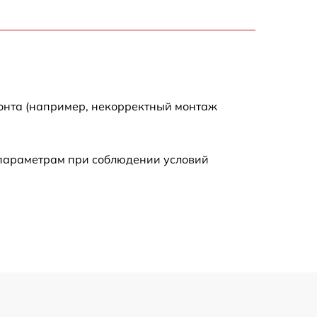
2700 р
2200 р
2200 р
монта (например, некорректный монтаж
4300 р
 параметрам при соблюдении условий
2300 р
3300 р
3800 р
3900 р