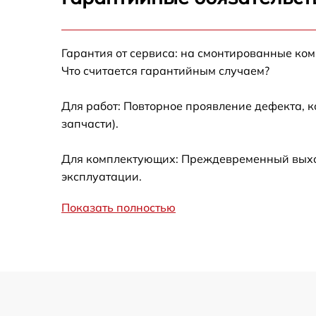
Замена фокусировочного экрана
Гарантия от сервиса: на смонтированные ко
Замена дисплея (экрана)
Что считается гарантийным случаем?
Замена корпуса
Для работ: Повторное проявление дефекта, 
запчасти).
Замена CCD/CMOS матрицы
Для комплектующих: Преждевременный выход
Замена затвора
эксплуатации.
Показать полностью
Замена материнской платы
Замена платы отсека карты памяти
Устранение битых пикселей на
CCD/CMOS матрице