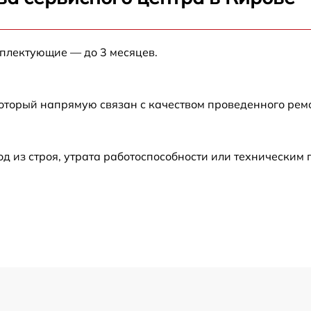
от 60 мин
мплектующие — до 3 месяцев.
от 60 мин
от 60 мин
который напрямую связан с качеством проведенного ре
от 60 мин
 из строя, утрата работоспособности или техническим
от 60 мин
от 60 мин
от 60 мин
от 60 мин