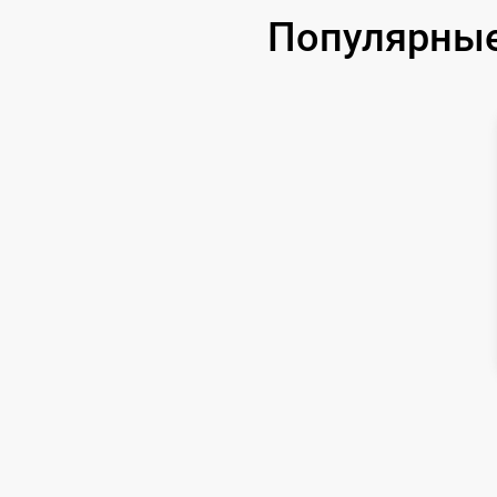
Популярные 
Чистка CCD/CMOS матрицы
Замена байонета
Замена кнопки включения
Замена микрофона
Замена аккумулятора
Программный ремонт