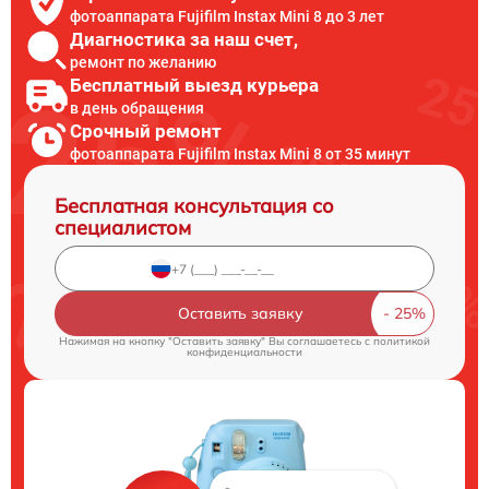
фотоаппарата Fujifilm Instax Mini 8 до 3 лет
Диагностика за наш счет,
ремонт по желанию
Бесплатный выезд курьера
в день обращения
Срочный ремонт
фотоаппарата Fujifilm Instax Mini 8 от 35 минут
Бесплатная консультация со
специалистом
Оставить заявку
Нажимая на кнопку "Оставить заявку" Вы соглашаетесь c
политикой
конфиденциальности