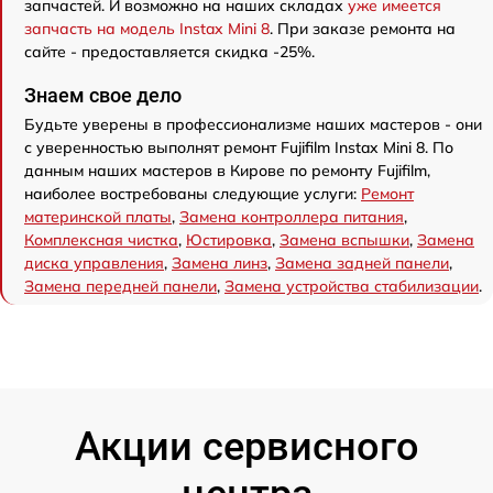
запчастей. И возможно на наших складах
уже имеется
запчасть на модель Instax Mini 8
. При заказе ремонта на
сайте - предоставляется скидка -25%.
Знаем свое дело
Будьте уверены в профессионализме наших мастеров - они
с уверенностью выполнят ремонт Fujifilm Instax Mini 8. По
данным наших мастеров в Кирове по ремонту Fujifilm,
наиболее востребованы следующие услуги:
Ремонт
материнской платы
,
Замена контроллера питания
,
Комплексная чистка
,
Юстировка
,
Замена вспышки
,
Замена
диска управления
,
Замена линз
,
Замена задней панели
,
Замена передней панели
,
Замена устройства стабилизации
.
Акции сервисного