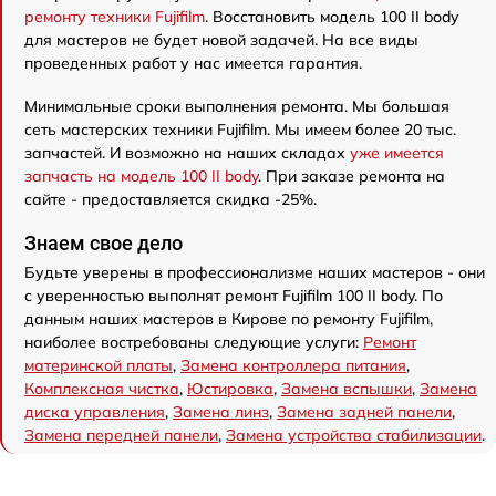
ремонту техники Fujifilm
. Восстановить модель 100 II body
для мастеров не будет новой задачей. На все виды
проведенных работ у нас имеется гарантия.
Минимальные сроки выполнения ремонта. Мы большая
сеть мастерских техники Fujifilm. Мы имеем более 20 тыс.
запчастей. И возможно на наших складах
уже имеется
запчасть на модель 100 II body
. При заказе ремонта на
сайте - предоставляется скидка -25%.
Знаем свое дело
Будьте уверены в профессионализме наших мастеров - они
с уверенностью выполнят ремонт Fujifilm 100 II body. По
данным наших мастеров в Кирове по ремонту Fujifilm,
наиболее востребованы следующие услуги:
Ремонт
материнской платы
,
Замена контроллера питания
,
Комплексная чистка
,
Юстировка
,
Замена вспышки
,
Замена
диска управления
,
Замена линз
,
Замена задней панели
,
Замена передней панели
,
Замена устройства стабилизации
.