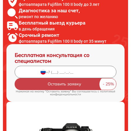
фотоаппарата Fujifilm 100 II body до 3 лет
Диагностика за наш счет,
ремонт по желанию
Бесплатный выезд курьера
в день обращения
Срочный ремонт
фотоаппарата Fujifilm 100 II body от 35 минут
Бесплатная консультация со
специалистом
Оставить заявку
Нажимая на кнопку "Оставить заявку" Вы соглашаетесь c
политикой
конфиденциальности